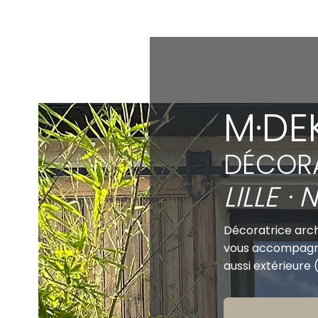
M·DEK
DÉCORA
LILLE ·
Décoratrice archi
vous accompagne 
aussi extérieure (